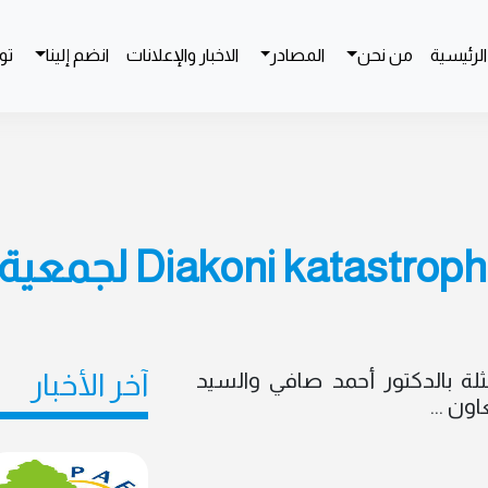
لرئيسية
من نحن
المصادر
الاخبار والإعلانات
انضم إلينا
تو
زيارة مؤسسة Diakoni katastrophenhilf لجمعي
 من مؤسسة DIAKONIE ممثلة بالدكتور أحمد صافي والسيد
آخر الأخبار
ون ...