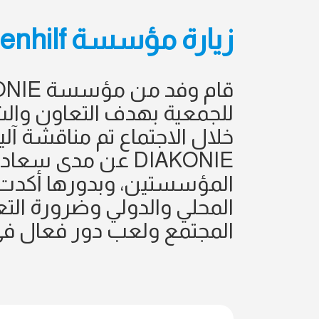
زيارة مؤسسة Diakoni katastrophenhilf لجمعية بيئتي
للجمعية بهدف التعاون والش
خلال الاجتماع تم مناقشة آل
DIAKONIE عن مدى 
المؤسستين، وبدورها أكدت 
المحلي والدولي وضرورة التع
المجتمع ولعب دور فعال في 