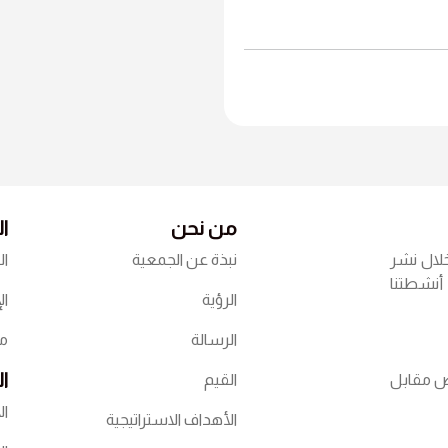
من نحن
ا
خلال نشر
نبذة عن الجمعية
ال
م أنشطتنا
الرؤية
ال
الرسالة
مك
ال
اص مقابل
القيم
ال
الأهداف الاستراتيجية